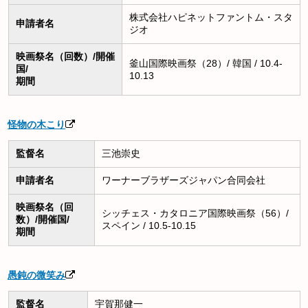
株式会社ハピネットファントム・スタ
申請者名
ジオ
映画祭名（回数）/開催
釜山国際映画祭（28）/ 韓国 / 10.4-
国/
10.13
期間
怪物の木こり
監督名
三池崇史
申請者名
ワーナーブラザーズジャパン合同会社
映画祭名（回
シッチェス・カタロニア国際映画祭（56）/
数）/開催国/
スペイン / 10.5-10.15
期間
愚鈍の微笑み
監督名
宇賀那健一