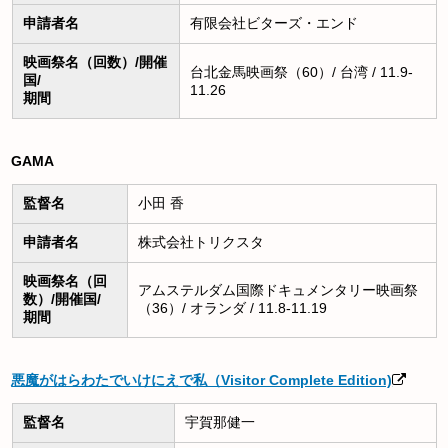
申請者名
有限会社ビターズ・エンド
映画祭名（回数）/開催
台北金馬映画祭（60）/ 台湾 / 11.9-
国/
11.26
期間
GAMA
監督名
小田 香
申請者名
株式会社トリクスタ
映画祭名（回
アムステルダム国際ドキュメンタリー映画祭
数）/開催国/
（36）/ オランダ / 11.8-11.19
期間
悪魔がはらわたでいけにえで私（Visitor Complete Edition)
監督名
宇賀那健一