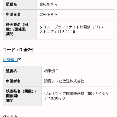
監督名
岩松あきら
申請者名
岩松あきら
映画祭名（回
タリン・ブラックナイト映画祭（27）/ エ
数）/開催国/
ストニア / 11.3-11.19
期間
コード：D 全2件
お引越し
監督名
相米慎二
申請者名
讀賣テレビ放送株式会社
映画祭名（回数）/
ヴェネツィア国際映画祭（80）/ イタリ
開催国/
ア / 8.30-9.8
期間