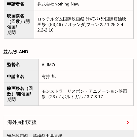
申請者名
株式会社Nothing New
映画祭名
ロッテルダム国際映画祭,ｸﾚﾙﾓﾝﾌｪﾗﾝ国際短編映
（回数）/開
画祭（53,46）/ オランダ,フランス / 1.25-2.4
催国/
2.2-2.10
期間
並んだLAND
監督名
ALIMO
申請者名
有持 旭
映画祭名（回
モンストラ リスボン・アニメーション映画
数）/開催国/
祭（23）/ ポルトガル / 3.7-3.17
期間
海外展開支援
海外映画祭、芸術祭出品支援