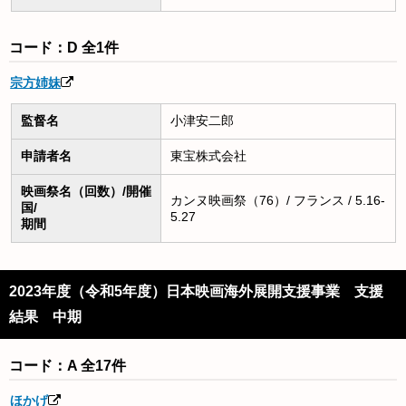
コード：D 全1件
宗方姉妹
監督名
小津安二郎
申請者名
東宝株式会社
映画祭名（回数）/開催
カンヌ映画祭（76）/ フランス / 5.16-
国/
5.27
期間
2023年度（令和5年度）日本映画海外展開支援事業 支援
結果 中期
コード：A 全17件
ほかげ