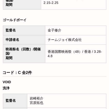
催国/
2.15-2.25
期間
ゴールドボーイ
監督名
金子修介
申請者名
チームジョイ株式会社
映画祭名（回数）/開催
香港国際映画祭（48）/ 香港 / 3.28-
国/
4.8
期間
コード：C 全2件
VOID
洗浄
岩崎裕介
監督名
宮原拓也