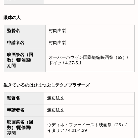
眼球の人
監督名
村岡由梨
申請者名
村岡由梨
映画祭名（回
オーバーハウゼン国際短編映画祭（69）/
数）/開催国/
ドイツ / 4.27-5.1
期間
生きているのはひまつぶしテクノブラザーズ
監督名
渡辺紘文
申請者名
渡辺紘文
映画祭名（回
ウディネ・ファーイースト映画祭（25）/
数）/開催国/
イタリア / 4.21-4.29
期間