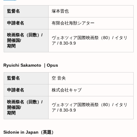
監督名
塚本晋也
申請者名
有限会社海獣シアター
映画祭名（回数）/
ヴェネツィア国際映画祭（80）/ イタリ
開催国/
ア / 8.30-9.9
期間
Ryuichi Sakamoto ｜Opus
監督名
空 音央
申請者名
株式会社キャブ
映画祭名（回数）/
ヴェネツィア国際映画祭（80）/ イタリ
開催国/
ア / 8.30-9.9
期間
Sidonie in Japan（英題）