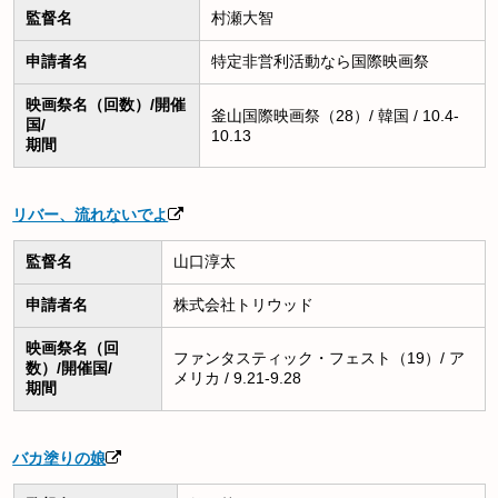
監督名
村瀬大智
申請者名
特定非営利活動なら国際映画祭
映画祭名（回数）/開催
釜山国際映画祭（28）/ 韓国 / 10.4-
国/
10.13
期間
リバー、流れないでよ
監督名
山口淳太
申請者名
株式会社トリウッド
映画祭名（回
ファンタスティック・フェスト（19）/ ア
数）/開催国/
メリカ / 9.21-9.28
期間
バカ塗りの娘