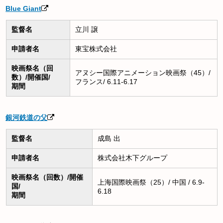
Blue Giant
監督名
立川 譲
申請者名
東宝株式会社
映画祭名（回
アヌシー国際アニメーション映画祭（45）/
数）/開催国/
フランス/ 6.11-6.17
期間
銀河鉄道の父
監督名
成島 出
申請者名
株式会社木下グループ
映画祭名（回数）/開催
上海国際映画祭（25）/ 中国 / 6.9-
国/
6.18
期間