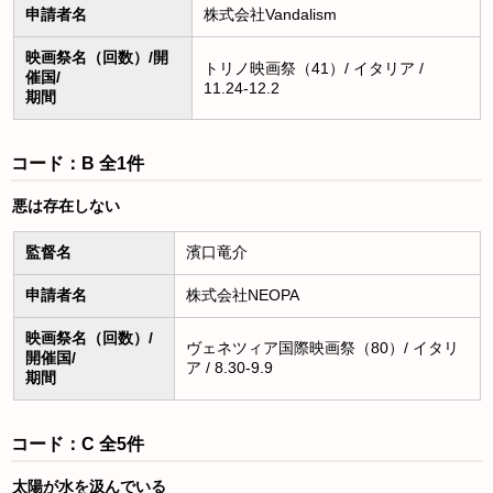
申請者名
株式会社Vandalism
映画祭名（回数）/開
トリノ映画祭（41）/ イタリア /
催国/
11.24-12.2
期間
コード：B 全1件
悪は存在しない
監督名
濱口竜介
申請者名
株式会社NEOPA
映画祭名（回数）/
ヴェネツィア国際映画祭（80）/ イタリ
開催国/
ア / 8.30-9.9
期間
コード：C 全5件
太陽が水を汲んでいる