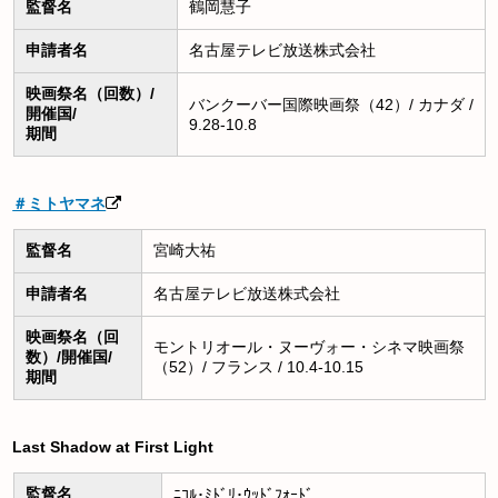
監督名
鶴岡慧子
申請者名
名古屋テレビ放送株式会社
映画祭名（回数）/
バンクーバー国際映画祭（42）/ カナダ /
開催国/
9.28-10.8
期間
＃ミトヤマネ
監督名
宮崎大祐
申請者名
名古屋テレビ放送株式会社
映画祭名（回
モントリオール・ヌーヴォー・シネマ映画祭
数）/開催国/
（52）/ フランス / 10.4-10.15
期間
Last Shadow at First Light
監督名
ﾆｺﾙ･ﾐﾄﾞﾘ･ｳｯﾄﾞﾌｫｰﾄﾞ