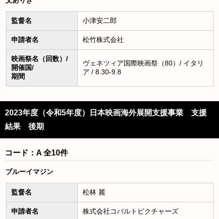
父ありき
監督名
小津安二郎
申請者名
松竹株式会社
映画祭名（回数）/
ヴェネツィア国際映画祭（80）/ イタリ
開催国/
ア / 8.30-9.8
期間
2023年度（令和5年度）日本映画海外展開支援事業 支援
結果 後期
コード：A 全10件
ブルーイマジン
監督名
松林 麗
申請者名
株式会社コバルトピクチャーズ