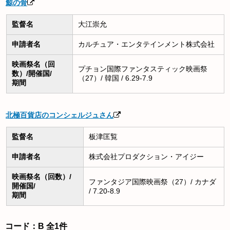
鯨の骨
監督名
大江崇允
申請者名
カルチュア・エンタテインメント株式会社
映画祭名（回
プチョン国際ファンタスティック映画祭
数）/開催国/
（27）/ 韓国 / 6.29-7.9
期間
北極百貨店のコンシェルジュさん
監督名
板津匡覧
申請者名
株式会社プロダクション・アイジー
映画祭名（回数）/
ファンタジア国際映画祭（27）/ カナダ
開催国/
/ 7.20-8.9
期間
コード：B 全1件