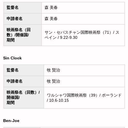
監督名
森 美春
申請者名
森 美春
映画祭名（回
サン・セバスチャン国際映画祭（71）/ ス
数）/開催国/
ペイン / 9.22-9.30
期間
Sin Clock
監督名
牧 賢治
申請者名
牧 賢治
映画祭名（回数）/
ワルシャワ国際映画祭（39）/ ポーランド
開催国/
/ 10.6-10.15
期間
Ben-Joe