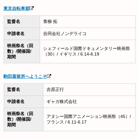
東京自転車節
監督名
青柳 拓
申請者名
合同会社ノンデライコ
映画祭名（回
シェフィールド国際ドキュメンタリー映画祭
数）/開催国/
（30）/ イギリス / 6.14-6.19
期間
駒田蒸留所へようこそ
監督名
吉原正行
申請者名
ギャガ株式会社
映画祭名（回
アヌシー国際アニメーション映画祭（45）/
数）/開催国/
フランス / 6.11-6.17
期間