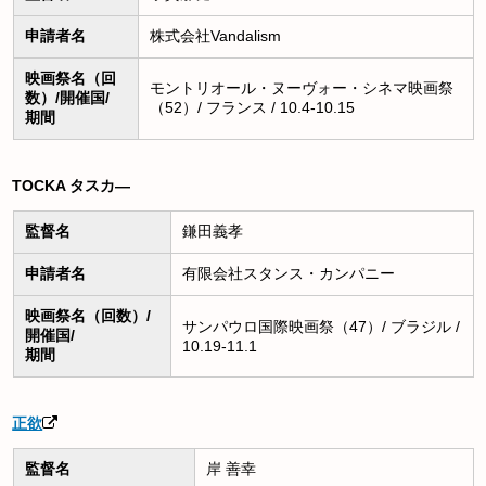
申請者名
株式会社Vandalism
映画祭名（回
モントリオール・ヌーヴォー・シネマ映画祭
数）/開催国/
（52）/ フランス / 10.4-10.15
期間
TOCKA タスカ―
監督名
鎌田義孝
申請者名
有限会社スタンス・カンパニー
映画祭名（回数）/
サンパウロ国際映画祭（47）/ ブラジル /
開催国/
10.19-11.1
期間
正欲
監督名
岸 善幸