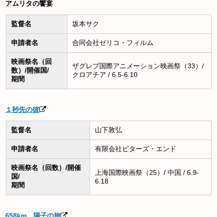
アムリタの饗宴
監督名
坂本サク
申請者名
合同会社ゼリコ・フィルム
映画祭名（回
ザグレブ国際アニメーション映画祭（33）/
数）/開催国/
クロアチア / 6.5-6.10
期間
１秒先の彼
監督名
山下敦弘
申請者名
有限会社ビターズ・エンド
映画祭名（回数）/開催
上海国際映画祭（25）/ 中国 / 6.9-
国/
6.18
期間
658km、陽子の旅