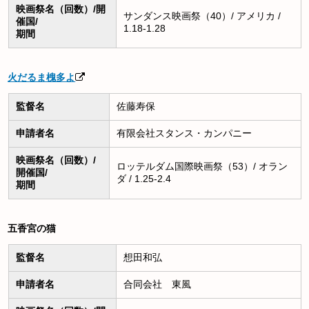
映画祭名（回数）/開
サンダンス映画祭（40）/ アメリカ /
催国/
1.18-1.28
期間
火だるま槐多よ
監督名
佐藤寿保
申請者名
有限会社スタンス・カンパニー
映画祭名（回数）/
ロッテルダム国際映画祭（53）/ オラン
開催国/
ダ / 1.25-2.4
期間
五香宮の猫
監督名
想田和弘
申請者名
合同会社 東風