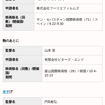
申請者名
株式会社フーリエフィルムズ
映画祭名（回
サン・セバスチャン国際映画祭（71）/ ス
数）/開催国/
ペイン / 9.22-9.30
期間
熱のあとに
監督名
山本 英
申請者名
有限会社ビターズ・エンド
映画祭名（回数）/開催
釜山国際映画祭（28）/ 韓国 / 10.4-
国/
10.13
期間
市子
監督名
戸田彬弘